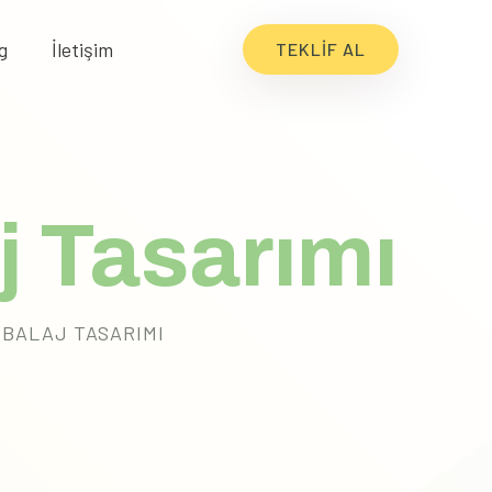
g
İletişim
TEKLIF AL
 Tasarımı
BALAJ TASARIMI