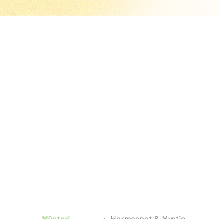
Müşteri
Hermospet & Mystic