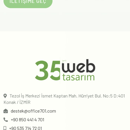
İLETİŞİME GEÇ
Tezol İş Merkezi İsmet Kaptan Mah. Hürriyet Bul. No:5 D:401
Konak / İZMİR
destek@office701.com
+90 850 441 4 701
+90 535 714 72 01