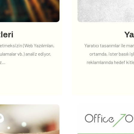
leri
Ya
ketmeksizin (Web Yazılımları,
Yaratıcı tasarımlar ile mar
lamalar vb.) analiz ediyor,
ortamda, ister basılı iş
...
reklamlarında hedef kitle