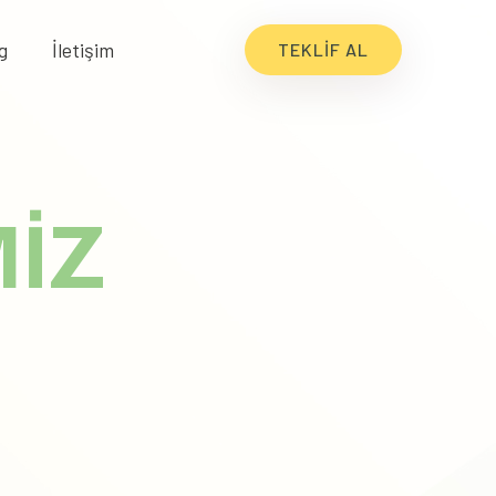
g
İletişim
TEKLIF AL
İZ