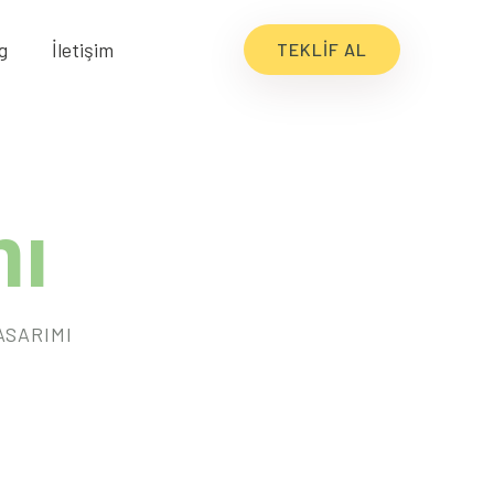
g
İletişim
TEKLIF AL
mı
ASARIMI